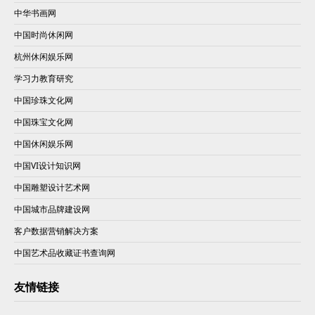
中华书画网
中国时尚休闲网
杭州休闲娱乐网
学习力教育研究
中国珍珠文化网
中国珠宝文化网
中国休闲娱乐网
中国VI设计知识网
中国雕塑设计艺术网
中国城市品牌建设网
客户数据营销解决方案
中国艺术品收藏证书查询网
友情链接