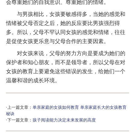
会尊重她们的自我意识、尊重她们的情绪。
与男孩相比，女孩要敏感得多，当她的感觉和
情绪被父母否定之后，她的反应要比男孩强烈得
多。所以，父母不罕认同女孩的感觉和情绪，往往
是促使女孩更乐意与父母合作的主要因素。
对女孩来说，父母的努力方向是要成为她们的
保护者和知心朋友，而不是领导者，所以父母在对
女孩的教育上要避免这些错误的发生，给她们一个
温馨和谐的成长环境。
·上一篇文章：
单亲家庭的女孩如何教育 单亲家庭长大的女孩教育
秘诀
·下一篇文章：
孩子阅读能力决定未来发展的高度