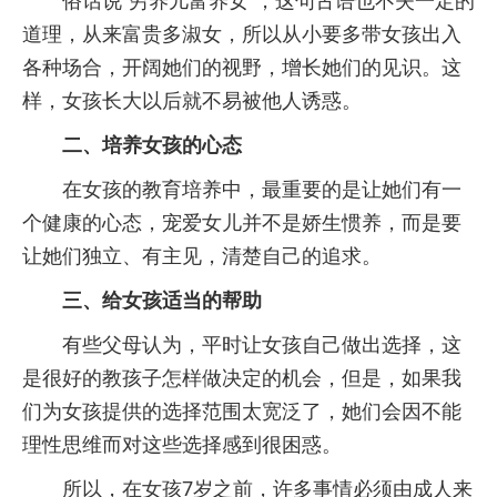
俗话说“穷养儿富养女”，这句古语也不失一定的
道理，从来富贵多淑女，所以从小要多带女孩出入
各种场合，开阔她们的视野，增长她们的见识。这
样，女孩长大以后就不易被他人诱惑。
二、培养女孩的心态
在女孩的教育培养中，最重要的是让她们有一
个健康的心态，宠爱女儿并不是娇生惯养，而是要
让她们独立、有主见，清楚自己的追求。
三、给女孩适当的帮助
有些父母认为，平时让女孩自己做出选择，这
是很好的教孩子怎样做决定的机会，但是，如果我
们为女孩提供的选择范围太宽泛了，她们会因不能
理性思维而对这些选择感到很困惑。
所以，在女孩7岁之前，许多事情必须由成人来