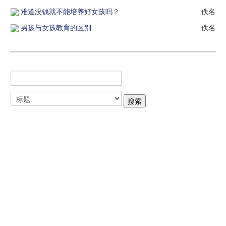
难道没钱就不能培养好女孩吗？
佚名
男孩与女孩教育的区别
佚名