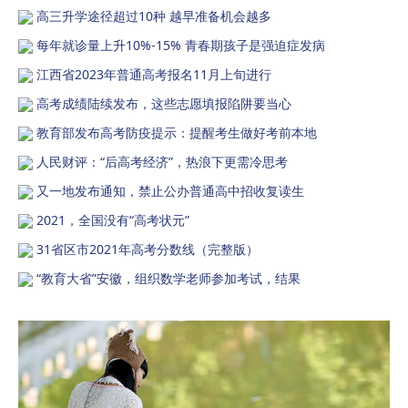
高三升学途径超过10种 越早准备机会越多
每年就诊量上升10%-15% 青春期孩子是强迫症发病
江西省2023年普通高考报名11月上旬进行
高考成绩陆续发布，这些志愿填报陷阱要当心
教育部发布高考防疫提示：提醒考生做好考前本地
人民财评：“后高考经济”，热浪下更需冷思考
又一地发布通知，禁止公办普通高中招收复读生
2021，全国没有“高考状元”
31省区市2021年高考分数线（完整版）
“教育大省”安徽，组织数学老师参加考试，结果