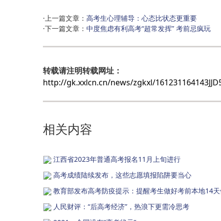
·上一篇文章：
高考生心理辅导：心态比状态更重要
·下一篇文章：
中度焦虑有利高考“超常发挥” 考前忌疯玩
转载请注明转载网址：
http://gk.xxlcn.cn/news/zgkxl/161231164143J
相关内容
江西省2023年普通高考报名11月上旬进行
高考成绩陆续发布，这些志愿填报陷阱要当心
教育部发布高考防疫提示：提醒考生做好考前本地14天
人民财评：“后高考经济”，热浪下更需冷思考