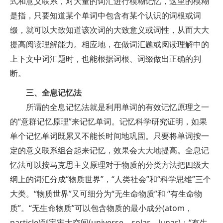
式和意义联系，对大量的词汇进行模糊记忆，这里的模糊
是指，只要知道某个单词中包含有某个认识的词根或词
缀，就可以大致知道该次词的大致意义或词性，从而大大
提高阅读理解能力。相应地，在做词汇题或阅读理解中的
上下文中词汇题时，也能根据词根、词缀做出正确的判
断。
三、全息记忆法
所谓的全息记忆法就是利用单词的有效记忆原理之一
的“意群记忆原理”来记忆单词。记忆科学研究证明，如果
单个记忆单词既累又不能长时间地巩固。只要将单词按一
定的意义联系组合起来记忆，效果会大大地提高。全息记
忆法可以按马克思主义原理对于物质的分类方法把四级大
纲上的词汇分成“物质世界”，“人类社会”和“科学思维”三个
大类。“物质世界”又可细分为“无生命物质”和 “有生命物
质”。“无生命物质”可以包含物质的最小成分(atom，
particle)到宇宙大空间(universe，solar，lunar)；“有生