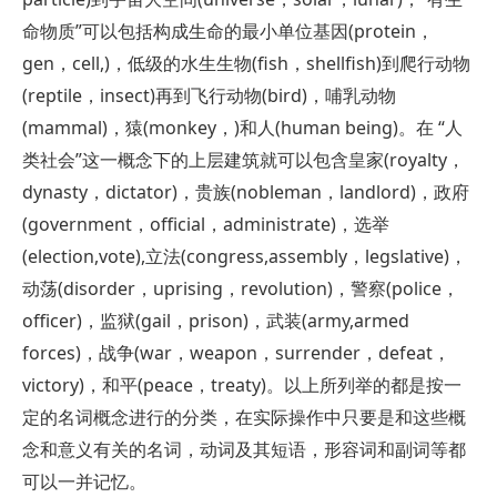
命物质”可以包括构成生命的最小单位基因(protein，
gen，cell,)，低级的水生生物(fish，shellfish)到爬行动物
(reptile，insect)再到飞行动物(bird)，哺乳动物
(mammal)，猿(monkey，)和人(human being)。在 “人
类社会”这一概念下的上层建筑就可以包含皇家(royalty，
dynasty，dictator)，贵族(nobleman，landlord)，政府
(government，official，administrate)，选举
(election,vote),立法(congress,assembly，legslative)，
动荡(disorder，uprising，revolution)，警察(police，
officer)，监狱(gail，prison)，武装(army,armed
forces)，战争(war，weapon，surrender，defeat，
victory)，和平(peace，treaty)。以上所列举的都是按一
定的名词概念进行的分类，在实际操作中只要是和这些概
念和意义有关的名词，动词及其短语，形容词和副词等都
可以一并记忆。