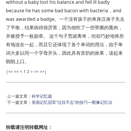
without a baby lost his balance and fell ill badly
because he has some bad bacon with bacteria，and
was awarded a badge。一个没有孩子的单身汉身子失去
了平衡，结果病得很厉害，因为他吃了一些带菌的熏肉，
并被授予一枚勋章。 这个句子荒诞离奇，但却巧妙地将所
有地连在一起，而且它还体现了各个单词的用法，由于单
词大多以同一个字母开头，因此具有音韵的效果，读起来
朗朗上口。
|<<
<<
<
1
2
>
>>
>>|
·上一篇文章：
科学记忆篇
·下一篇文章：
美国记忆冠军“过目不忘”的技巧—图像记忆法
转载请注明转载网址：