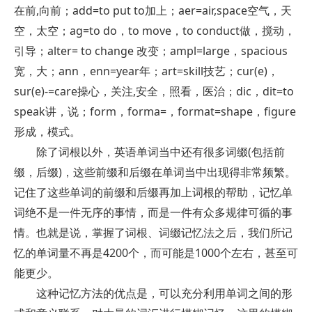
在前,向前；add=to put to加上；aer=air,space空气，天
空，太空；ag=to do，to move，to conduct做，搅动，
引导；alter= to change 改变；ampl=large，spacious
宽，大；ann，enn=year年；art=skill技艺；cur(e)，
sur(e)-=care操心，关注,安全，照看，医治；dic，dit=to
speak讲，说；form，forma=，format=shape，figure
形成，模式。
除了词根以外，英语单词当中还有很多词缀(包括前
缀，后缀)，这些前缀和后缀在单词当中出现得非常频繁。
记住了这些单词的前缀和后缀再加上词根的帮助，记忆单
词绝不是一件无序的事情，而是一件有众多规律可循的事
情。也就是说，掌握了词根、词缀记忆法之后，我们所记
忆的单词量不再是4200个，而可能是1000个左右，甚至可
能更少。
这种记忆方法的优点是，可以充分利用单词之间的形